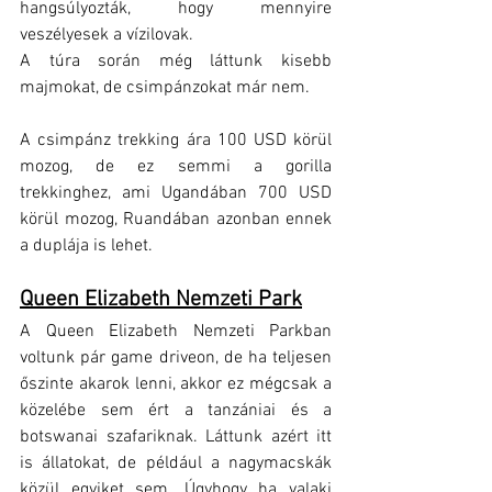
hangsúlyozták, hogy mennyire 
veszélyesek a vízilovak. 
A túra során még láttunk kisebb 
majmokat, de csimpánzokat már nem. 
A csimpánz trekking ára 100 USD körül 
mozog, de ez semmi a gorilla 
trekkinghez, ami Ugandában 700 USD 
körül mozog, Ruandában azonban ennek 
a duplája is lehet.
Queen Elizabeth Nemzeti Park
A Queen Elizabeth Nemzeti Parkban 
voltunk pár game driveon, de ha teljesen 
őszinte akarok lenni, akkor ez mégcsak a 
közelébe sem ért a tanzániai és a 
botswanai szafariknak. Láttunk azért itt 
is állatokat, de például a nagymacskák 
közül egyiket sem. Úgyhogy ha valaki 