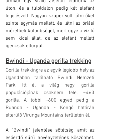
amikor egy víziló átsétált előttünk az 
úton, és a túloldalon pedig két elefánt 
legelészett. Nagyon szuper volt látni őket 
szinte egymás mellett, és látni az óriási 
méretbeli különbséget, mert ugye a víziló 
sem kicsi állat, de az elefánt mellett 
igencsak eltörpül.
Bwindi - Uganda gorilla trekking
Gorilla trekkingre az egyik legjobb hely az 
Ugandában található Bwindi Nemzeti 
Park. Itt él a világ hegyi gorilla 
populációjának csaknem fele, ~463 
gorilla. A többi ~600 egyed pedig a 
Ruanda - Uganda - Kongó határán 
elterülő Virunga Mountains területén él.
A “Bwindi” jelentése sötétség, amit az 
esőerdő sűrű növényzetének köszönhet. 