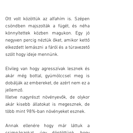
Ott volt közöttük az alfahím is. Szépen 
csöndben majszolták a fügét, és néha 
könnyítettek közben magukon. Egy jó 
negyven percig néztük őket, amikor kettő 
elkezdett lemászni a fáról és a túravezető 
szólt hogy ideje mennünk. 
Elvileg van hogy agresszívak lesznek és 
akár még bottal, gyümölccsel meg is 
dobálják az embereket, de azért nem ez a 
jellemző. 
Illetve nagyrészt növényevők, de olykor 
akár kisebb állatokat is megesznek, de 
több mint 98%-ban növényeket esznek.
Annak ellenére hogy már láttuk a 
csimpánzokat, úgy döntöttünk, hogy 