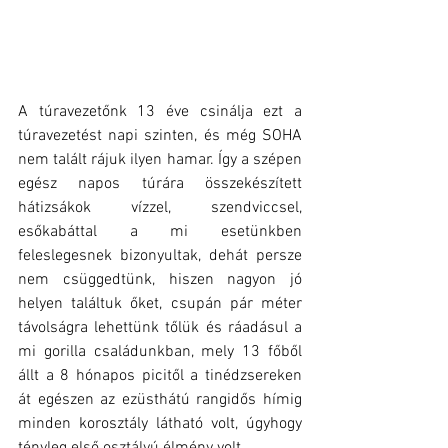
A túravezetőnk 13 éve csinálja ezt a 
túravezetést napi szinten, és még SOHA 
nem talált rájuk ilyen hamar. Így a szépen 
egész napos túrára összekészített 
hátizsákok vízzel, szendviccsel, 
esőkabáttal a mi esetünkben 
feleslegesnek bizonyultak, dehát persze 
nem csüggedtünk, hiszen nagyon jó 
helyen találtuk őket, csupán pár méter 
távolságra lehettünk tőlük és ráadásul a 
mi gorilla családunkban, mely 13 főből 
állt a 8 hónapos picitől a tinédzsereken 
át egészen az ezüsthátú rangidős hímig 
minden korosztály látható volt, úgyhogy 