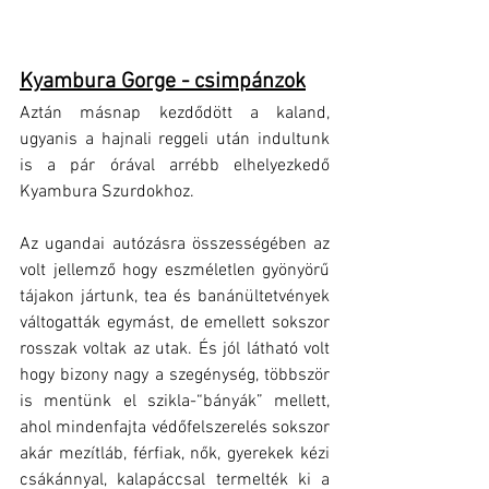
Kyambura Gorge - csimpánzok
Aztán másnap kezdődött a kaland, 
ugyanis a hajnali reggeli után indultunk 
is a pár órával arrébb elhelyezkedő 
Kyambura Szurdokhoz. 
Az ugandai autózásra összességében az 
volt jellemző hogy eszméletlen gyönyörű 
tájakon jártunk, tea és banánültetvények 
váltogatták egymást, de emellett sokszor 
rosszak voltak az utak. És jól látható volt 
hogy bizony nagy a szegénység, többször 
is mentünk el szikla-“bányák” mellett, 
ahol mindenfajta védőfelszerelés sokszor 
akár mezítláb, férfiak, nők, gyerekek kézi 
csákánnyal, kalapáccsal termelték ki a 