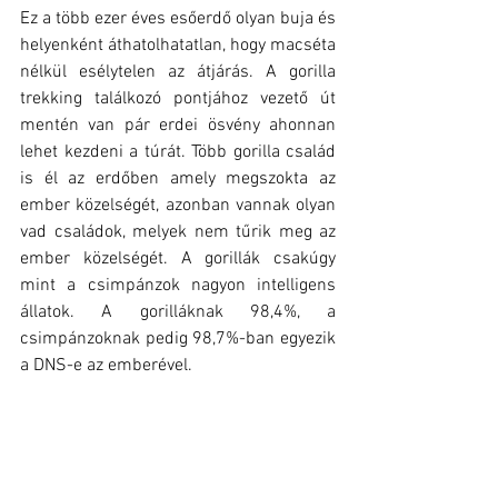
Ez a több ezer éves esőerdő olyan buja és 
helyenként áthatolhatatlan, hogy macséta 
nélkül esélytelen az átjárás. A gorilla 
trekking találkozó pontjához vezető út 
mentén van pár erdei ösvény ahonnan 
lehet kezdeni a túrát. Több gorilla család 
is él az erdőben amely megszokta az 
ember közelségét, azonban vannak olyan 
vad családok, melyek nem tűrik meg az 
ember közelségét. A gorillák csakúgy 
mint a csimpánzok nagyon intelligens 
állatok. A gorilláknak 98,4%, a 
csimpánzoknak pedig 98,7%-ban egyezik 
a DNS-e az emberével.