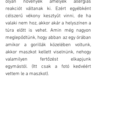
olyan növények amelyek allergiás 
reakciót váltanak ki. Ezért egyébként 
célszerű vékony kesztyűt vinni, de ha 
valaki nem hoz, akkor akár a helyszínen a 
túra előtt is vehet. Amin még nagyon 
meglepődtünk, hogy abban az egy órában 
amikor a gorillák közelében voltunk, 
akkor maszkot kellett viselnünk, nehogy 
valamilyen fertőzést elkapjunk 
egymástól. (Itt csak a fotó kedvéért 
vettem le a maszkot).