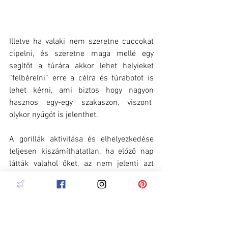
Illetve ha valaki nem szeretne cuccokat 
cipelni, és szeretne maga mellé egy 
segítőt a túrára akkor lehet helyieket 
“felbérelni” erre a célra és túrabotot is 
lehet kérni, ami biztos hogy nagyon 
hasznos egy-egy szakaszon, viszont  
olykor nyűgöt is jelenthet. 
A gorillák aktivitása és elhelyezkedése 
teljesen kiszámíthatatlan, ha előző nap 
látták valahol őket, az nem jelenti azt 
hogy másnap is ott lesznek, még csak azt 
sem jelenti hogy egyáltalában a 
közelében lesznek. De hangjukat már 
messzebbről is meg lehet hallani, ami 
aztán egy jó iránymutató lehet. A 