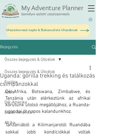
My Adventure Planner
Személyre szabott utazásszervezés
Utazástervező napló & Bakancslista Utazóknak
Bejegyzés
Összes bejegyzés & Úticélok
Összes bejegyzés & Úticélok
Uganda: gorilla trekking és találkozás
Európa
csimpánzokkal
Dél-Afrika, Botswana, Zimbabwe, és 
Ázsia
Tanzánia után elérkeztünk az afrikai 
Dél-Amerika
körutunk utolsó megállójához, a Ruanda-
ugandai öt napos kalandunkhoz. 
Észak-Amerika
Afrika
Tanzániából a Kilimanjarotól Ruandába 
sokkal jobb kondíciókkal voltak 