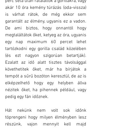
perc séta után rátaláltok a gorillákra, vagy 
akár 10 óra kemény túrázás (oda-vissza) 
is várhat rátok, de még ekkor sem 
garantált az élmény, ugyanis ez a vadon. 
De ami biztos, hogy onnantól hogy 
megtaláltátok őket, ketyeg az óra, ugyanis 
egy nap maximum 60 percet lehet 
tartózkodni egy gorilla család közelében 
(és ezt nagyon szigorúan betartják). 
Ezalatt az idő alatt tisztes távolsággal 
követhetitek őket, már ha bírjátok a 
tempót a sűrű bozóton keresztül, de az is 
elképzelhető hogy egy helyben állva 
nézitek őket, ha pihennek például, vagy 
pedig egy fán időznek. 
Hát nekünk nem volt sok időnk 
töprengeni hogy milyen élményben lesz 
részünk, vajon mennyit kell majd 