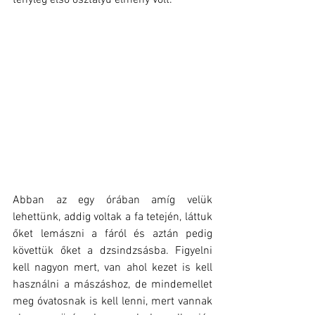
tényleg első osztályú élmény volt.
Abban az egy órában amíg velük 
lehettünk, addig voltak a fa tetején, láttuk 
őket lemászni a fáról és aztán pedig 
követtük őket a dzsindzsásba. Figyelni 
kell nagyon mert, van ahol kezet is kell 
használni a mászáshoz, de mindemellet 
meg óvatosnak is kell lenni, mert vannak 