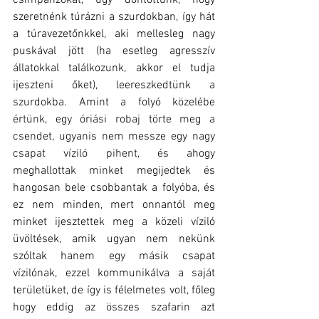
szeretnénk túrázni a szurdokban, így hát 
a túravezetőnkkel, aki mellesleg nagy 
puskával jött (ha esetleg agresszív 
állatokkal találkozunk, akkor el tudja 
ijeszteni őket), leereszkedtünk a 
szurdokba. Amint a folyó közelébe 
értünk, egy óriási robaj törte meg a 
csendet, ugyanis nem messze egy nagy 
csapat víziló pihent, és ahogy 
meghallottak minket megijedtek és 
hangosan bele csobbantak a folyóba, és 
ez nem minden, mert onnantól meg 
minket ijesztettek meg a közeli víziló 
üvöltések, amik ugyan nem nekünk 
szóltak hanem egy másik csapat 
vízilónak, ezzel kommunikálva a saját 
területüket, de így is félelmetes volt, főleg 
hogy eddig az összes szafarin azt 