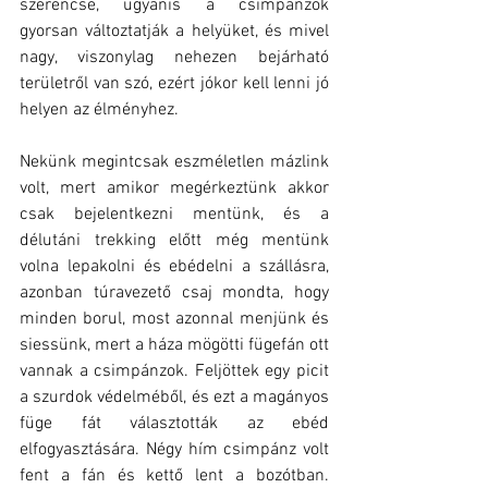
szerencse, ugyanis a csimpánzok 
gyorsan változtatják a helyüket, és mivel 
nagy, viszonylag nehezen bejárható 
területről van szó, ezért jókor kell lenni jó 
helyen az élményhez. 
Nekünk megintcsak eszméletlen mázlink 
volt, mert amikor megérkeztünk akkor 
csak bejelentkezni mentünk, és a 
délutáni trekking előtt még mentünk 
volna lepakolni és ebédelni a szállásra, 
azonban túravezető csaj mondta, hogy 
minden borul, most azonnal menjünk és 
siessünk, mert a háza mögötti fügefán ott 
vannak a csimpánzok. Feljöttek egy picit 
a szurdok védelméből, és ezt a magányos 
füge fát választották az ebéd 
elfogyasztására. Négy hím csimpánz volt 
fent a fán és kettő lent a bozótban. 