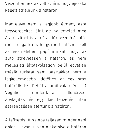
Viszont ennek az volt az ára, hogy éjszaka 
kellett átkelnünk a határon.
Már eleve nem a legjobb élmény este 
fegyvereseket látni, de ha emelett még 
áramszünet is van és a túravezető / sofőr 
még magadra is hagy, mert intéznie kell 
az eszméletlen papírmunkát, hogy az 
autó átkelhessen a határon, és nem 
mellesleg látótávolságon belül egyetlen 
másik turistát sem látsz,akkor nem a 
legkellemesebb időtöltés az egy órás 
határátkelés. Dehát valamit valamiért… :D 
Végülis mindenfajta ellenőrzés, 
átvilágítás és egy kis lefizetés után 
szerencsésen átértünk a határon. 
A lefizetés itt sajnos teljesen mindennapi 
dolog. Ugyan ki van plakátolva a határon 