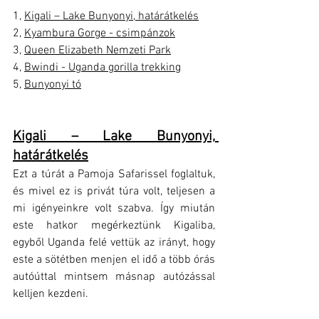
1, 
Kigali – Lake Bunyonyi, határátkelés
2, 
Kyambura Gorge - csimpánzok
3, 
Queen Elizabeth Nemzeti Park
4, 
Bwindi - Uganda gorilla trekking
5, 
Bunyonyi tó
Kigali – Lake Bunyonyi, 
határátkelés
Ezt a túrát a Pamoja Safarissel foglaltuk, 
és mivel ez is privát túra volt, teljesen a 
mi igényeinkre volt szabva. Így miután 
este hatkor megérkeztünk Kigaliba, 
egyből Uganda felé vettük az irányt, hogy 
este a sötétben menjen el idő a több órás 
autóúttal mintsem másnap autózással 
kelljen kezdeni. 