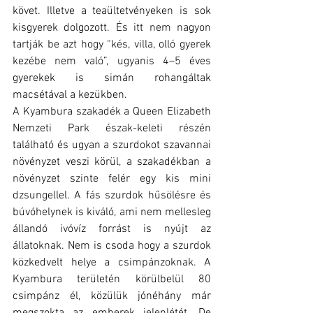
követ. Illetve a teaültetvényeken is sok 
kisgyerek dolgozott. És itt nem nagyon 
tartják be azt hogy “kés, villa, olló gyerek 
kezébe nem való”, ugyanis 4–5 éves 
gyerekek is simán rohangáltak 
macsétával a kezükben.
A Kyambura szakadék a Queen Elizabeth 
Nemzeti Park észak-keleti részén 
található és ugyan a szurdokot szavannai 
növényzet veszi körül, a szakadékban a 
növényzet szinte felér egy kis mini 
dzsungellel. A fás szurdok hűsölésre és 
búvóhelynek is kiváló, ami nem mellesleg 
állandó ivóvíz forrást is nyújt az 
állatoknak. Nem is csoda hogy a szurdok 
közkedvelt helye a csimpánzoknak. A 
Kyambura területén körülbelül 80 
csimpánz él, közülük jónéhány már 
megszokta az emberek jelenlétét. De 