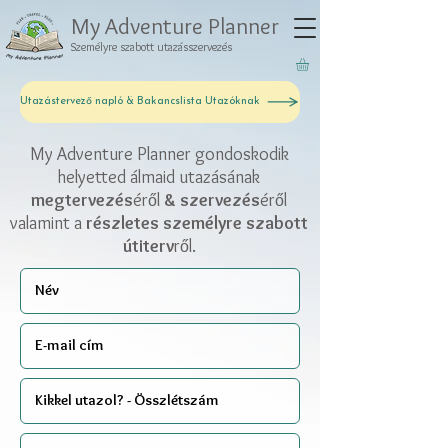
My Adventure Planner
Személyre szabott utazásszervezés
Utazástervező napló & Bakancslista Utazóknak
My Adventure Planner gondoskodik
helyetted álmaid utazásának
megtervezés
ér
l
& szervezés
ér
l
ő
ő
valamint a
részletes személyre szabott
útiterv
r
l.
ő