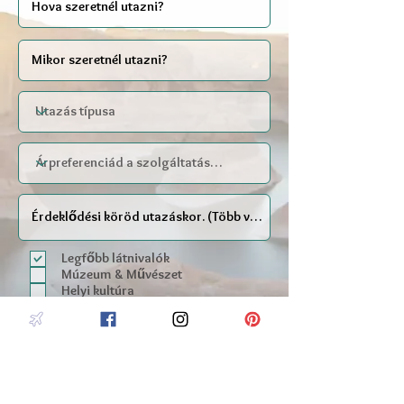
Legfőbb látnivalók
Múzeum & Művészet
Helyi kultúra
Szabadtéri tevékenységek
Túrák
Wellness & Spa
Előadások & Koncertek
Helyi konyha & Specialitások
Extrém kalandok & Sport