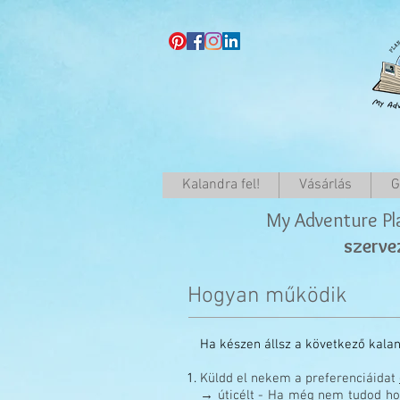
Kalandra fel!
Vásárlás
G
My Adventure Pl
szerve
Hogyan működik
Ha készen állsz a következő kala
Küldd el nekem a preferenciáidat
→ úticélt - Ha még nem tudod hov