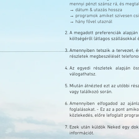
mennyi pénzt szánsz rá, és megtal
→ dátum & utazás hossza
→ programok amiket szívesen csin
→ hány fővel utaznál
A megadott preferenciák alapján 
költségéről (átlagos szállásokkal 
Amennyiben tetszik a tervezet, 
részletek megbeszélését telefonon
Az egyedi részletek alapján ös
válogathatsz.
Miután átnézted ezt az utóbbi rés
vagy találkozó során.
Amennyiben elfogadod az ajánl
foglalásokat. - Ez az a pont amiko
közlekedés, előre lefoglalt progr
Ezek után küldök Neked egy dok
információt.