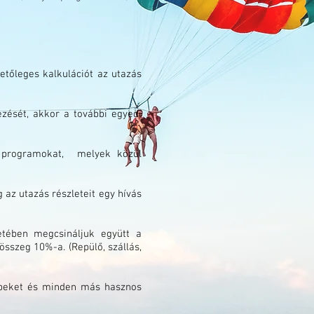
etőleges kalkulációt az utazás
zését, akkor a további egyedi
t, programokat, melyek közül
 az utazás részleteit egy hívás
etében megcsináljuk együtt a
 összeg 10%-a. (Repülő, szállás,
épeket és minden más hasznos