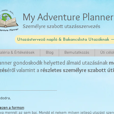
My Adventure Planner
Személyre szabott utazásszervezés
Utazástervező napló & Bakancslista Utazóknak
aléria & Értékelések
Blog
Bemutatkozás
Úti célo
anner gondoskodik helyetted álmaid utazásának
m
zés
ér
l
valamint a
részletes személyre szabott úti
ő
ndodra,
ezen a formon
:
a mennél az sem baj. Mondd el nekem milyen jellegű utazást szere