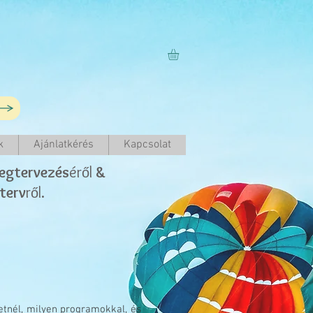
k
Ajánlatkérés
Kapcsolat
egtervezés
ér
l
&
ő
terv
r
l.
ő
tnél, milyen programokkal, és