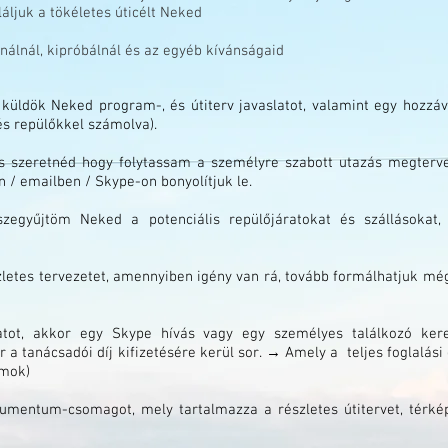
áljuk a tökéletes úticélt Neked
álnál, kipróbálnál és az egyéb kívánságaid
küldök Neked program-, és útiterv javaslatot, valamint egy hozzáv
és repülőkkel számolva).
és szeretnéd hogy folytassam a személyre szabott utazás megterve
 / emailben / Skype-on bonyolítjuk le.
szegyűjtöm Neked a potenciális repülőjáratokat és szállásoka
zletes tervezetet, amennyiben igény van rá, tovább formálhatjuk még
atot, akkor egy Skype hívás vagy egy személyes találkozó ker
r a tanácsadói díj kifizetésére kerül sor. → Amely a teljes foglalási
amok)
umentum-csomagot, mely tartalmazza a részletes útitervet, térk